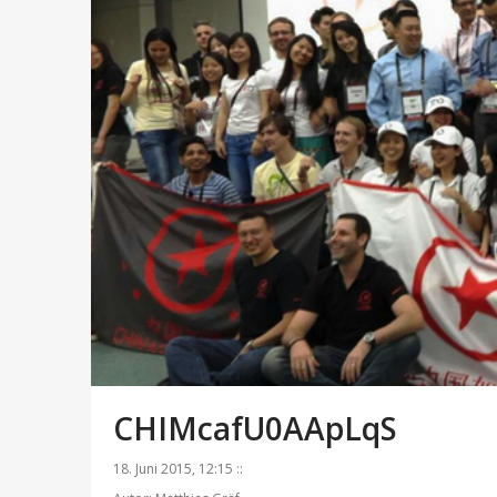
CHIMcafU0AApLqS
18. Juni 2015, 12:15 ::