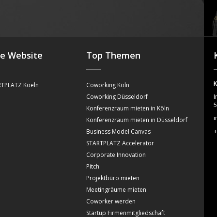
4
se Website
Top Themen
K
TPLATZ Koeln
Coworking Köln
Coworking Düsseldorf
I
5
Konferenzraum mieten in Köln
i
Konferenzraum mieten in Düsseldorf
+
Business Model Canvas
STARTPLATZ Accelerator
Corporate Innovation
Pitch
Projektbüro mieten
Meetingräume mieten
Coworker werden
Startup Firmenmitgliedschaft