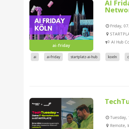
AI Fri
Netwo
Friday, 07
STARTPLAT
AI Hub C
ai-friday
ai
ai-friday
startplatz-ai-hub
koeln
TechTu
Tuesday, 1
Remote, I