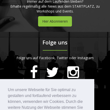
Immer auf dem Laufenden bleiben?
Erhalte regelmäßig alle News aus dem STARTPLATZ, zu
Workshops und Events.
Hier Abonnieren
Folge uns
Folge uns auf Facebook, Twitter oder Instagram
420
Bewertungen auf ProvenExpert.com
Um unsere Webseite für Sie optimal zu
gestalten und fortlaufend verbessern zu
Kontakt
STARTPLATZ
können, verwenden wir Cookies. Durch die
weitere Nutzung der Webseite stimmen Sie