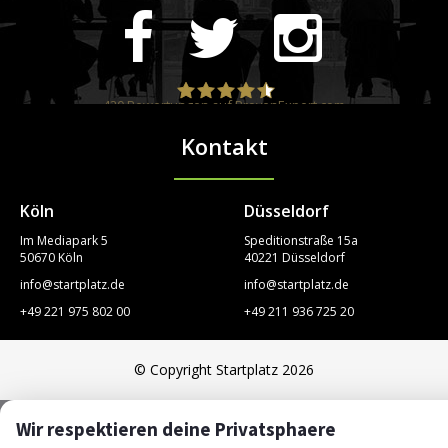
420
Bewertungen auf ProvenExpert.com
Kontakt
STARTPLATZ
Köln
Düsseldorf
Im Mediapark 5
Speditionstraße 15a
50670 Köln
40221 Düsseldorf
info@startplatz.de
info@startplatz.de
+49 221 975 802 00
+49 211 936 725 20
© Copyright Startplatz 2026
Wir respektieren deine Privatsphaere