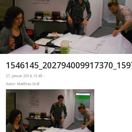
1546145_202794009917370_159
27. Januar 2014, 15:45 ::
Autor: Matthias Gräf