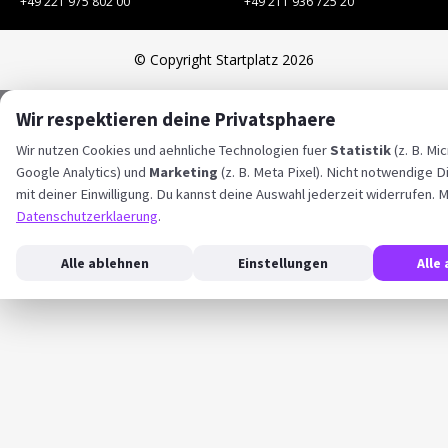
+49 221 975 802 00
+49 211 936 725 20
© Copyright Startplatz 2026
Wir respektieren deine Privatsphaere
Wir nutzen Cookies und aehnliche Technologien fuer
Statistik
(z. B. Mic
Google Analytics) und
Marketing
(z. B. Meta Pixel). Nicht notwendige D
mit deiner Einwilligung. Du kannst deine Auswahl jederzeit widerrufen. M
Datenschutzerklaerung
.
Alle ablehnen
Einstellungen
Alle