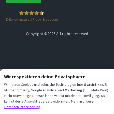
420
Bewertungen auf ProvenExpert.com
STARTPLATZ
Copyright ©
2026 All rights reserved
Wir respektieren deine Privatsphaere
Wir nutzen Cookies und aehnliche Technologien fuer
Statistik
(z. B.
Microsoft Clarity, Google Analytics) und
Marketing
(z. B. Meta Pixel).
Nicht notwendige Dienste laden wir nur mit deiner Einwilligung. Du
kannst deine Auswahl jederzeit widerrufen. Mehr in unserer
Datenschutzerklaerung
.