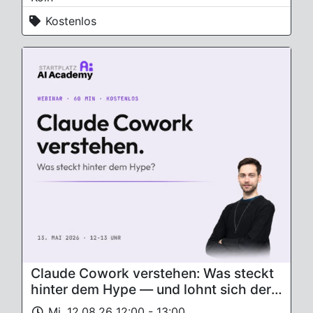
Kostenlos
Claude Cowork verstehen: Was steckt
hinter dem Hype — und lohnt sich der
Einstieg für deine Arbeit?
Mi. 12.08.26 12:00 - 13:00