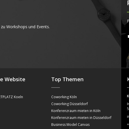
F
 zu Workshops und Events.
4
se Website
Top Themen
K
TPLATZ Koeln
Coworking Köln
Coworking Düsseldorf
I
5
Konferenzraum mieten in Köln
i
Konferenzraum mieten in Düsseldorf
+
Business Model Canvas