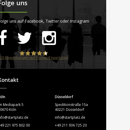
Folge uns
olge uns auf Facebook, Twitter oder Instagram
20
Bewertungen auf ProvenExpert.com
STARTPLATZ
Kontakt
öln
Düsseldorf
m Mediapark 5
Speditionstraße 15a
0670 Köln
40221 Düsseldorf
nfo@startplatz.de
info@startplatz.de
49 221 975 802 00
+49 211 936 725 20