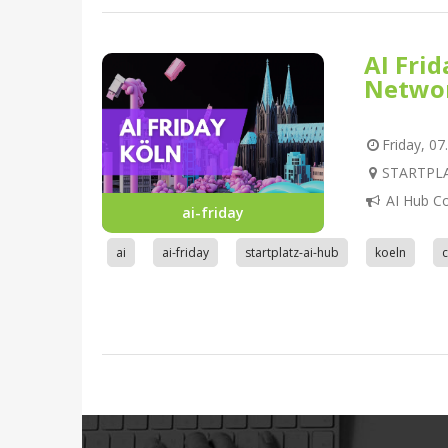
AI Fri
Netwo
Friday, 07
STARTPLAT
AI Hub C
ai-friday
ai
ai-friday
startplatz-ai-hub
koeln