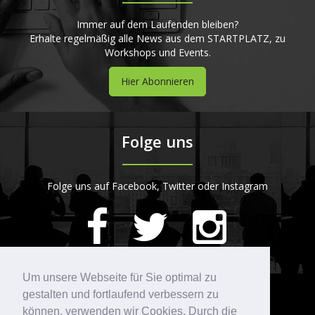
Immer auf dem Laufenden bleiben?
Erhalte regelmäßig alle News aus dem STARTPLATZ, zu
Workshops und Events.
Hier Abonnieren
Folge uns
Folge uns auf Facebook, Twitter oder Instagram
420
Bewertungen auf ProvenExpert.com
Um unsere Webseite für Sie optimal zu
gestalten und fortlaufend verbessern zu
Kontakt
STARTPLATZ
können, verwenden wir Cookies. Durch die