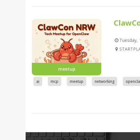
ClawC
Tuesday, 1
STARTPLA
meetup
ai
mcp
meetup
networking
opencl