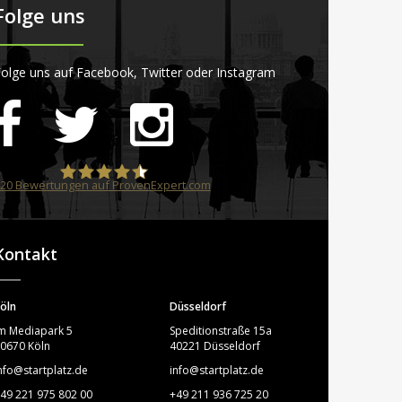
Folge uns
olge uns auf Facebook, Twitter oder Instagram
20
Bewertungen auf ProvenExpert.com
STARTPLATZ
Kontakt
öln
Düsseldorf
m Mediapark 5
Speditionstraße 15a
0670 Köln
40221 Düsseldorf
nfo@startplatz.de
info@startplatz.de
49 221 975 802 00
+49 211 936 725 20