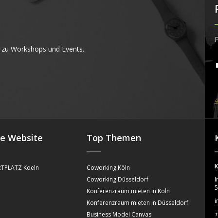
F
 zu Workshops und Events.
4
se Website
Top Themen
K
TPLATZ Koeln
Coworking Köln
Coworking Düsseldorf
I
5
Konferenzraum mieten in Köln
i
Konferenzraum mieten in Düsseldorf
+
Business Model Canvas