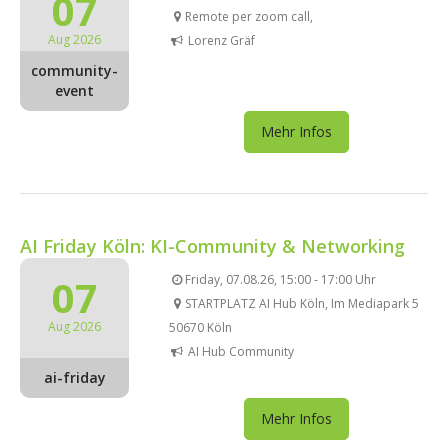
07
Remote per zoom call,
Aug 2026
Lorenz Gräf
community-
event
Mehr Infos
AI Friday Köln: KI-Community & Networking
07
Friday, 07.08.26, 15:00 - 17:00 Uhr
STARTPLATZ AI Hub Köln, Im Mediapark 5
Aug 2026
50670 Köln
AI Hub Community
ai-friday
Mehr Infos