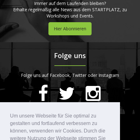
Immer auf dem Laufenden bleiben?
Erhalte regelmäßig alle News aus dem STARTPLATZ, zu
Workshops und Events.
Hier Abonnieren
Folge uns
Folge uns auf Facebook, Twitter oder Instagram
420
Bewertungen auf ProvenExpert.com
Um unsere Webseite für Sie optimal zu
gestalten und fortlaufend verbessern zu
Kontakt
STARTPLATZ
können, verwenden wir Cookies. Durch die
weitere Nutzung der Webseite stimmen Sie