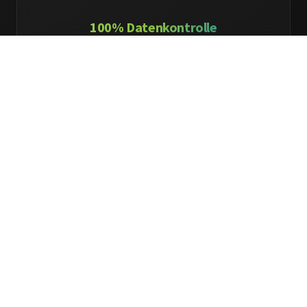
100% Datenkontrolle
On-Premise Sicherheit & DSGVO-konform
GDDR7 Speicher
Next-Gen Bandbreite für LLMs