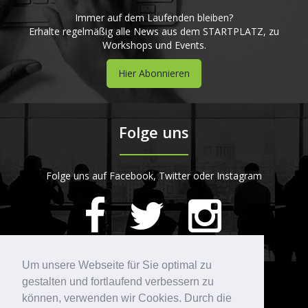
Immer auf dem Laufenden bleiben?
Erhalte regelmäßig alle News aus dem STARTPLATZ, zu
Workshops und Events.
Hier Abonnieren
Folge uns
Folge uns auf Facebook, Twitter oder Instagram
420
Bewertungen auf ProvenExpert.com
Um unsere Webseite für Sie optimal zu
gestalten und fortlaufend verbessern zu
Kontakt
STARTPLATZ
können, verwenden wir Cookies. Durch die