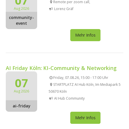
07
Remote per zoom call,
Aug 2026
Lorenz Gräf
community-
event
Mehr Infos
AI Friday Köln: KI-Community & Networking
07
Friday, 07.08.26, 15:00 - 17:00 Uhr
STARTPLATZ AI Hub Köln, Im Mediapark 5
Aug 2026
50670 Köln
AI Hub Community
ai-friday
Mehr Infos