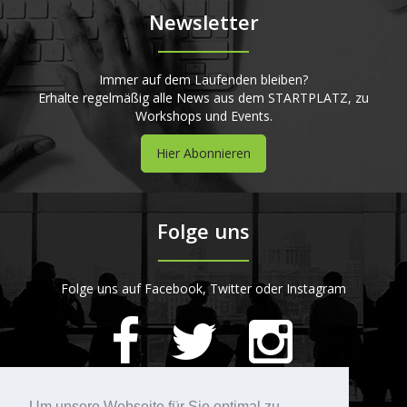
Newsletter
Immer auf dem Laufenden bleiben?
Erhalte regelmäßig alle News aus dem STARTPLATZ, zu
Workshops und Events.
Hier Abonnieren
Folge uns
Folge uns auf Facebook, Twitter oder Instagram
420
Bewertungen auf ProvenExpert.com
Um unsere Webseite für Sie optimal zu