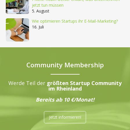
jetzt tun müssen
5. August
Wie optimieren Startups ihr E-Mail-Marketing?
16. Juli
Community Membership
Werde Teil der
größten Startup Community
im Rheinland
Bereits ab 10 €/Monat!
Jetzt informieren!