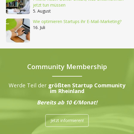
jetzt tun müssen
5. August
Wie optimieren Startups ihr E-Mail-Marketing?
16. Juli
Community Membership
Werde Teil der
größten Startup Community
im Rheinland
Bereits ab 10 €/Monat!
Jetzt informieren!