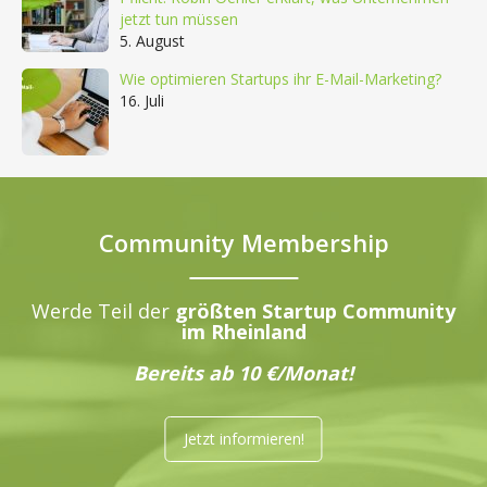
jetzt tun müssen
5. August
Wie optimieren Startups ihr E-Mail-Marketing?
16. Juli
Community Membership
Werde Teil der
größten Startup Community
im Rheinland
Bereits ab 10 €/Monat!
Jetzt informieren!