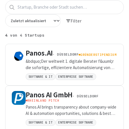
Filter
4
von
4
Startups
Panos.AI
· DÜSSELDORF
GRÜNDERSTIPENDIUM
&bdquo;Der weltweit 1. digitale Berater f&uuml;r
die sofortige, effizientere Automatisierung von
Gesch&auml;ftsprozessen in Unternehmen, da er
SOFTWARE & IT
ENTERPRISE SOFTWARE
Prozesse &amp; L&ouml;sungen schon kennt
&ndash; dank integrierter k&uuml;nstlicher
Panos AI GmbH
Intelligenz!&ldquo;
· DÜSSELDORF
RHEINLAND PITCH
Panos.AI brings transparency about company-wide
AI & automation opportunities, solutions & best
practices, which is required to establish better
SOFTWARE & IT
ENTERPRISE SOFTWARE
informed strategic decisions & collaboration. It