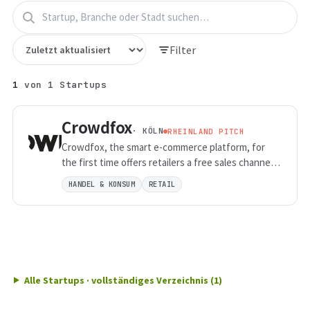
Filter
1
von
1
Startups
Crowdfox
· KÖLN
RHEINLAND PITCH
Crowdfox, the smart e-commerce platform, for
the first time offers retailers a free sales channel
and end consumers access to the largest price-
HANDEL & KONSUM
RETAIL
leading product range on the net.
Alle Startups · vollständiges Verzeichnis (1)