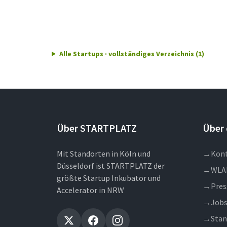
Alle Startups · vollständiges Verzeichnis (1)
Über STARTPLATZ
Über 
Mit Standorten in Köln und
→
Kon
Düsseldorf ist STARTPLATZ der
→
WLA
größte Startup Inkubator und
→
Pres
Accelerator in NRW
→
Job
→
Stan