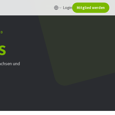
Login
Mitglied werden
ND
s
achsen und