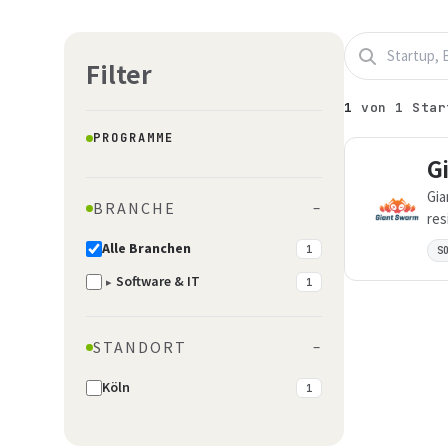
Filter
1
von
1
Star
PROGRAMME
G
Gia
BRANCHE
–
res
wit
Alle Branchen
1
S
Software & IT
▸
1
STANDORT
–
Köln
1