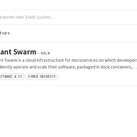
tups
iant Swarm
· KÖLN
nt Swarm is a cloud infrastructure for microservices on which developer
iliently operate and scale their software, packaged in dock containers,
hout adaptation and not having to worry about servers.
OFTWARE & IT
CYBER SECURITY