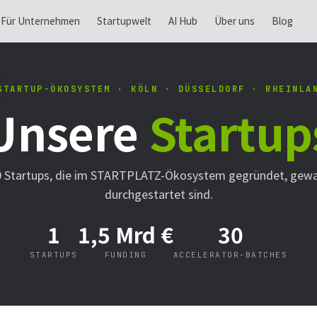
Für Unternehmen
Startupwelt
AI Hub
Über uns
Blog
STARTUP-ÖKOSYSTEM · KÖLN · DÜSSELDORF · RHEINLA
Unsere
Startup
0 Startups, die im STARTPLATZ-Ökosystem gegründet, gew
durchgestartet sind.
1
1,5 Mrd €
30
STARTUPS
FUNDING
ACCELERATOR-BATCHES