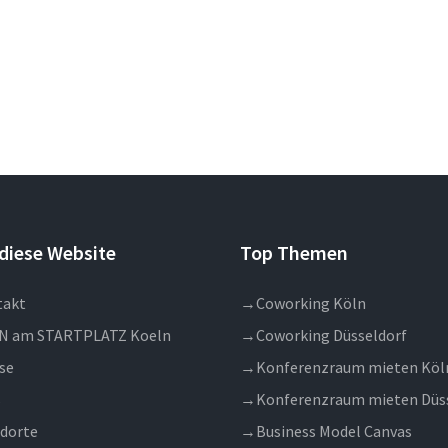
diese Website
Top Themen
takt
→
Coworking Köln
N am STARTPLATZ Koeln
→
Coworking Düsseldorf
se
→
Konferenzraum mieten Köl
s
→
Konferenzraum mieten Düs
dorte
→
Business Model Canvas