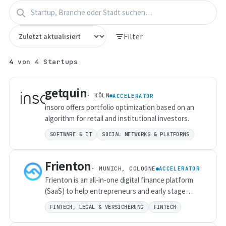
Filter
4
von
4
Startups
getquin
· KÖLN
ACCELERATOR
insoro offers portfolio optimization based on an
algorithm for retail and institutional investors.
SOFTWARE & IT
SOCIAL NETWORKS & PLATFORMS
Frienton
· MUNICH, COLOGNE
ACCELERATOR
Frienton is an all-in-one digital finance platform
(SaaS) to help entrepreneurs and early stage
companies to have 24/7 control on their finances
FINTECH, LEGAL & VERSICHERUNG
FINTECH
and reduce time and money spent on tedious
tasks such as bookkeeping, accounting,