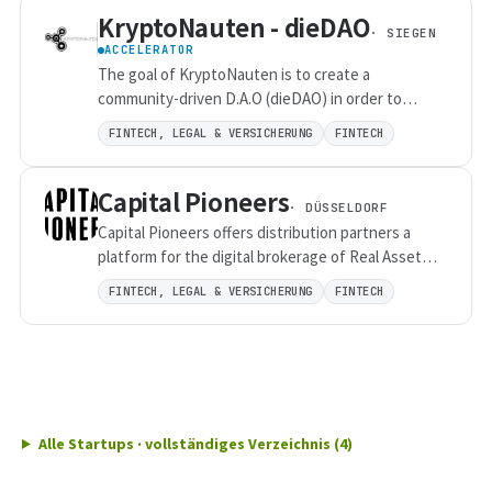
KryptoNauten - dieDAO
controlling, and taxation by integrating data from
· SIEGEN
all financial matters with ML-based automation,
ACCELERATOR
intelligence, and analytics.
The goal of KryptoNauten is to create a
community-driven D.A.O (dieDAO) in order to
support and push decentralized technologies in
FINTECH, LEGAL & VERSICHERUNG
FINTECH
the most significant areas through means of
educational and community-driven platforms.
Capital Pioneers
· DÜSSELDORF
Capital Pioneers offers distribution partners a
platform for the digital brokerage of Real Asset
Funds.
FINTECH, LEGAL & VERSICHERUNG
FINTECH
Alle Startups · vollständiges Verzeichnis (4)