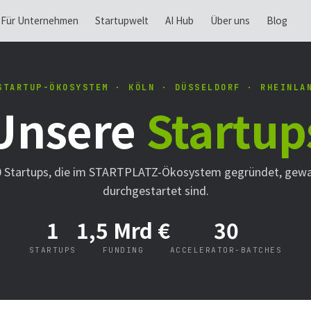
Für Unternehmen
Startupwelt
AI Hub
Über uns
Blog
STARTUP-ÖKOSYSTEM · KÖLN · DÜSSELDORF · RHEINLA
Unsere
Startup
0 Startups, die im STARTPLATZ-Ökosystem gegründet, gew
durchgestartet sind.
1
1,5 Mrd €
30
STARTUPS
FUNDING
ACCELERATOR-BATCHES