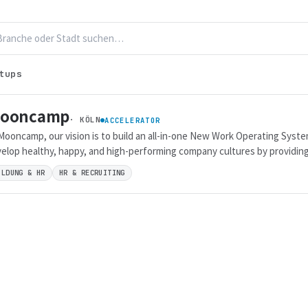
tups
ooncamp
· KÖLN
ACCELERATOR
Mooncamp, our vision is to build an all-in-one New Work Operating Syste
elop healthy, happy, and high-performing company cultures by providing
wing collection of tools, like OKRs, Check-ins and much more yet to com
ILDUNG & HR
HR & RECRUITING