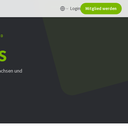
Login
Mitglied werden
ND
s
achsen und