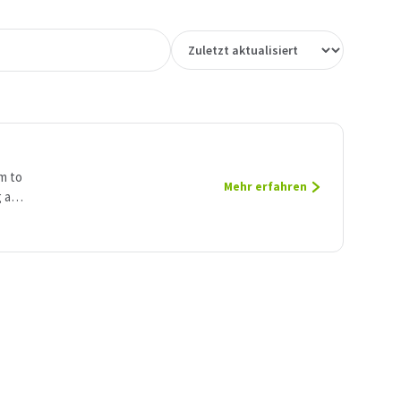
m to
Mehr erfahren
 a
e.