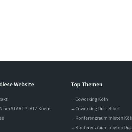
diese Website
Top Themen
takt
→
Coworking Köln
N am STARTPLATZ Koeln
→
Coworking Düsseldorf
se
→
Konferenzraum mieten Köl
s
→
Konferenzraum mieten Düs