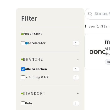
Filter
1
von
1
Star
PROGRAMME
m
Accelerator
1
At 
dev
BRANCHE
–
gro
B
Alle Branchen
1
Bildung & HR
▸
1
STANDORT
–
Köln
1