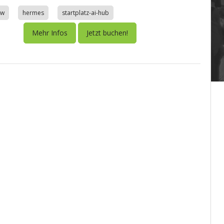
aw
hermes
startplatz-ai-hub
Mehr Infos
Jetzt buchen!