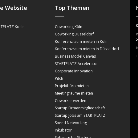
se Website
Top Themen
K
TPLATZ Koeln
Coworking Köln
Coworking Düsseldorf
I
5
Konferenzraum mieten in Köln
i
Konferenzraum mieten in Düsseldorf
+
Business Model Canvas
STARTPLATZ Accelerator
Corporate Innovation
Pitch
Projektbüro mieten
Meetingräume mieten
Coworker werden
Startup Firmenmitgliedschaft
Startup Jobs am STARTPLATZ
Speed Networking
Inkubator
Software für Startups