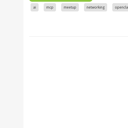
ai
mcp
meetup
networking
opencl