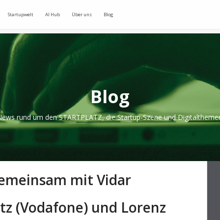
Startupwelt
AI Hub
Über uns
Blog
Blog
ews rund um den STARTPLATZ, die Startup-Szene und Digitaltheme
gemeinsam mit Vidar
tz (Vodafone) und Lorenz