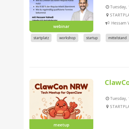
Tuesday, 1
STARTPLA
Hessam V
webinar
startplatz
workshop
startup
mittelstand
ClawC
Tuesday, 1
STARTPLA
meetup