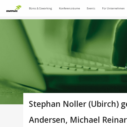
Büros & Coworking
Konferenzräume
Events
Für Unternehmen
N
Stephan Noller (Ubirch) 
Andersen, Michael Reinar