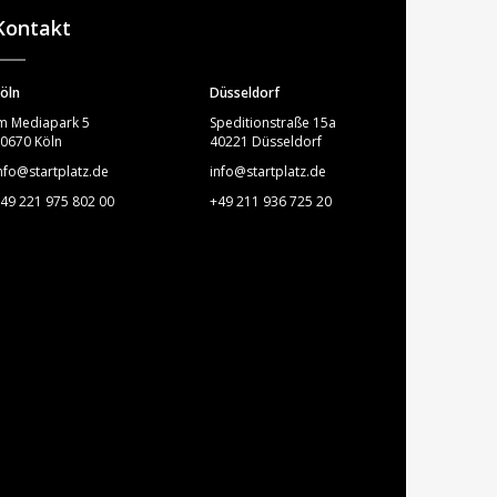
Kontakt
öln
Düsseldorf
m Mediapark 5
Speditionstraße 15a
0670 Köln
40221 Düsseldorf
nfo@startplatz.de
info@startplatz.de
49 221 975 802 00
+49 211 936 725 20