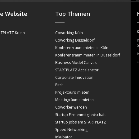
se Website
Top Themen
K
TPLATZ Koeln
Coworking Köln
Coworking Düsseldorf
I
5
Konferenzraum mieten in Köln
i
Konferenzraum mieten in Düsseldorf
+
Business Model Canvas
STARTPLATZ Accelerator
Corporate Innovation
Pitch
Projektbüro mieten
Meetingräume mieten
Coworker werden
Startup Firmenmitgliedschaft
Startup Jobs am STARTPLATZ
Speed Networking
Inkubator