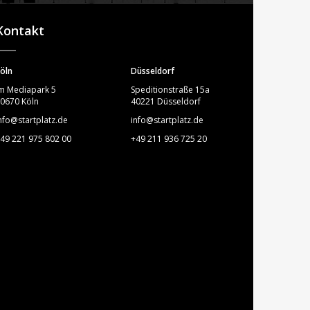
STARTPLATZ
Kontakt
öln
Düsseldorf
m Mediapark 5
Speditionstraße 15a
0670 Köln
40221 Düsseldorf
nfo@startplatz.de
info@startplatz.de
49 221 975 802 00
+49 211 936 725 20