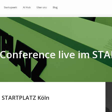
Startupwelt
AI Hub
Über uns
Blog
 Conference live im ST
im STARTPLATZ Köln