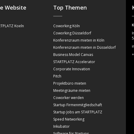
se Website
Top Themen
K
TPLATZ Koeln
Coworking Köln
Coworking Düsseldorf
I
5
Konferenzraum mieten in Köln
i
Konferenzraum mieten in Düsseldorf
+
Business Model Canvas
STARTPLATZ Accelerator
Corporate Innovation
Pitch
Projektbüro mieten
Meetingräume mieten
Coworker werden
Startup Firmenmitgliedschaft
Startup Jobs am STARTPLATZ
Speed Networking
Inkubator
Software für Startups