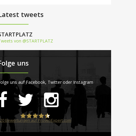
Latest tweets
STARTPLATZ
Tweets von @STARTPLATZ
Folge uns
olge uns auf Facebook, Twitter oder Instagram
20
Bewertungen auf ProvenExpert.com
STARTPLATZ