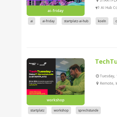
STARTPLAT
AI Hub C
ai-friday
ai
ai-friday
startplatz-ai-hub
koeln
TechTu
Tuesday, 1
Remote, I
workshop
startplatz
workshop
sprechstunde