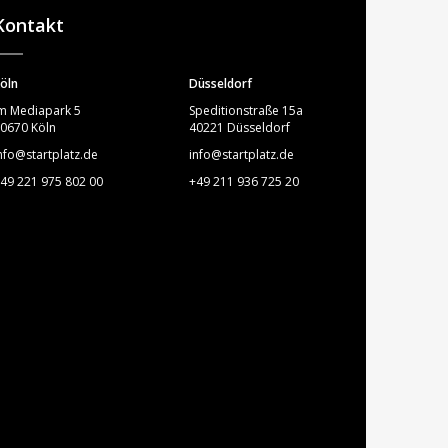
Kontakt
öln
Düsseldorf
m Mediapark 5
Speditionstraße 15a
0670 Köln
40221 Düsseldorf
nfo@startplatz.de
info@startplatz.de
49 221 975 802 00
+49 211 936 725 20