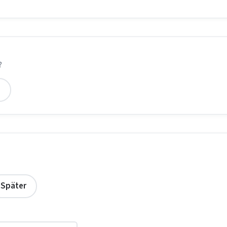
?
2
Später