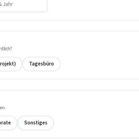
tlich?
Projekt)
Tagesbüro
en.
orate
Sonstiges