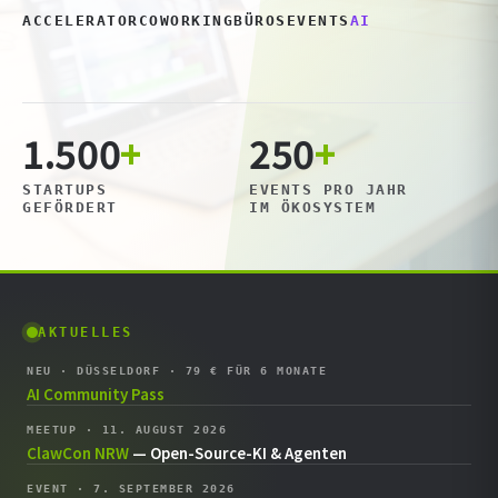
ACCELERATOR
COWORKING
BÜROS
EVENTS
AI
1.500
+
250
+
STARTUPS
EVENTS PRO JAHR
GEFÖRDERT
IM ÖKOSYSTEM
AKTUELLES
NEU · DÜSSELDORF · 79 € FÜR 6 MONATE
AI Community Pass
MEETUP · 11. AUGUST 2026
ClawCon NRW
— Open-Source-KI & Agenten
EVENT · 7. SEPTEMBER 2026