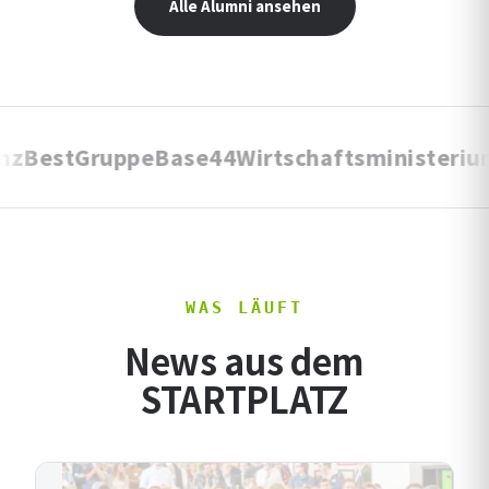
Alle Alumni ansehen
stGruppe
Base44
Wirtschaftsministerium NR
WAS LÄUFT
News aus dem
STARTPLATZ