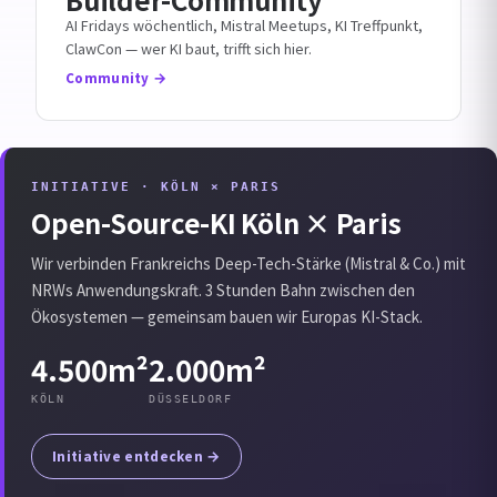
AI Fridays wöchentlich, Mistral Meetups, KI Treffpunkt,
ClawCon — wer KI baut, trifft sich hier.
Community
INITIATIVE · KÖLN × PARIS
Open-Source-KI Köln × Paris
Wir verbinden Frankreichs Deep-Tech-Stärke (Mistral & Co.) mit
NRWs Anwendungskraft. 3 Stunden Bahn zwischen den
Ökosystemen — gemeinsam bauen wir Europas KI-Stack.
4.500m²
2.000m²
KÖLN
DÜSSELDORF
Initiative entdecken →