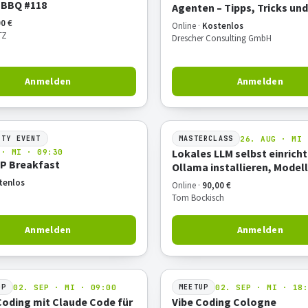
 BBQ #118
Agenten – Tipps, Tricks und
Demo
0 €
Online ·
Kostenlos
TZ
Drescher Consulting GmbH
Anmelden
Anmelden
26. AUG · MI 
ITY EVENT
MASTERCLASS
Lokales LLM selbst einricht
 · MI · 09:30
P Breakfast
Ollama installieren, Modell
starten, erste Prompts – 
tenlos
Online ·
90,00 €
Tom Bockisch
Anmelden
Anmelden
02. SEP · MI · 09:00
02. SEP · MI · 18
OP
MEETUP
 Coding mit Claude Code für
Vibe Coding Cologne