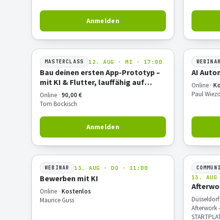
Anmelden
12. AUG · MI · 17:00
MASTERCLASS
WEBINA
Bau deinen ersten App-Prototyp –
AI Auto
mit KI & Flutter, lauffähig auf
Online ·
Ko
deinem Android-Handy
Paul Wiezo
Online ·
90,00 €
Tom Bockisch
Anmelden
13. AUG · DO · 11:00
WEBINAR
COMMUN
Bewerben mit KI
13. AUG
Afterwo
Online ·
Kostenlos
Düsseldorf
Maurice Guss
Afterwork 
STARTPLAT