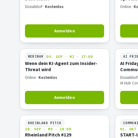
Düsseldorf ·
Kostenlos
Online ·
Ko
Anmelden
09. SEP · MI · 17:00
WEBINAR
AI FRI
Wenn dein KI-Agent zum Insider-
AI Frida
Threat wird
Commun
Online ·
Kostenlos
Düsseldorf
AI Hub Co
Anmelden
RHEINLAND PITCH
COMMUN
28. SEP · MO · 18:00
01. OKT
Rheinland Pitch #129
START-U