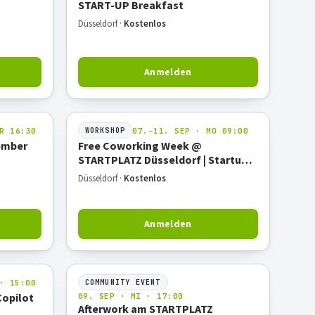
START-UP Breakfast
Düsseldorf ·
Kostenlos
Anmelden
R 16:30
07.–11. SEP · MO 09:00
WORKSHOP
ember
Free Coworking Week @
STARTPLATZ Düsseldorf | Startup
Week Düsseldorf 2026
Düsseldorf ·
Kostenlos
Anmelden
· 15:00
COMMUNITY EVENT
Copilot
09. SEP · MI · 17:00
Afterwork am STARTPLATZ