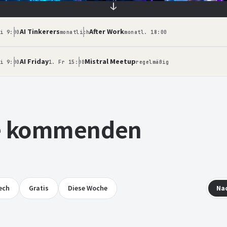
↓
AI Tinkerers
After Work
i 9:00
monatlich
monatl. 18:00
AI Friday
Mistral Meetup
i 9:00
1. Fr 15:00
regelmäßig
le kommenden
ech
Gratis
Diese Woche
Na