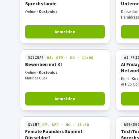
Sprechstunde
Untern
Online ·
Kostenlos
Düsseldorf
Hamidreza
Anmelden
03. SEP · DO · 11:00
WEBINAR
AI FRI
Bewerben mit KI
AI Frid
Networ
Online ·
Kostenlos
Maurice Guss
Köln ·
Kos
AI Hub Co
Anmelden
07. SEP · MO · 15:00
EVENT
WORKSH
Female Founders Summit
TechTue
Düsseldorf
Sprech