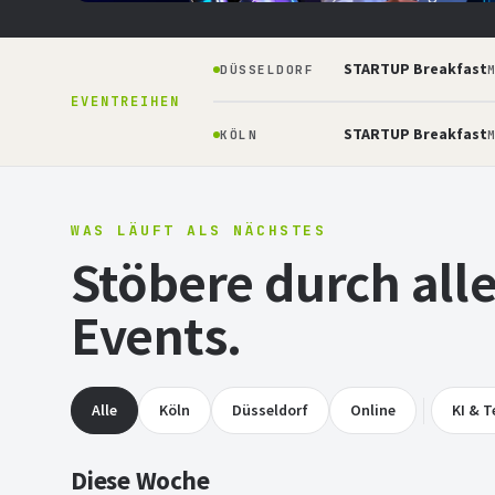
Prototyp — bauen, pitchen, gewinnen.
STARTUP Breakfast
DÜSSELDORF
04.09.2026
16:30
STARTPLATZ Köln
M
EVENTREIHEN
STARTUP Breakfast
KÖLN
M
Jetzt anmelden
Mehr erfahren
WAS LÄUFT ALS NÄCHSTES
Stöbere durch al
Events.
Alle
Köln
Düsseldorf
Online
KI & T
Diese Woche