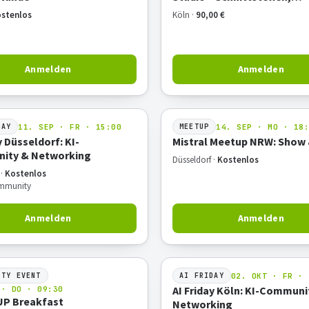
Orchestrierung und Praxisb
stenlos
Köln ·
90,00 €
Anmelden
Anmelden
11. SEP · FR · 15:00
14. SEP · MO · 18
DAY
MEETUP
y Düsseldorf: KI-
Mistral Meetup NRW: Show 
ity & Networking
Düsseldorf ·
Kostenlos
 ·
Kostenlos
mmunity
Anmelden
Anmelden
02. OKT · FR · 
ITY EVENT
AI FRIDAY
AI Friday Köln: KI-Communi
 · DO · 09:30
P Breakfast
Networking