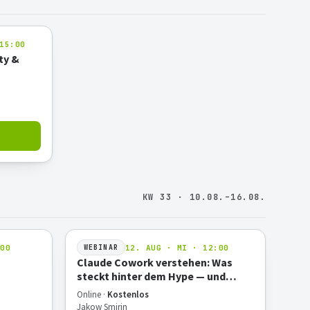
15:00
ty &
KW 33 · 10.08.–16.08.
:00
12. AUG · MI · 12:00
WEBINAR
Claude Cowork verstehen: Was
steckt hinter dem Hype — und
lohnt sich der Einstieg für deine
Online ·
Kostenlos
Arbeit?
Jakow Smirin