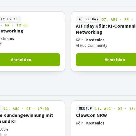
07. AUG · FR · 
ITY EVENT
AI FRIDAY
AI Friday Köln: KI-Communi
 · FR · 12:00
Networking
Networking
stenlos
Köln ·
Kostenlos
f
AI Hub Community
Anmelden
Anmelden
11. AUG · DI · 17:00
11. AUG · DI · 18
R
MEETUP
e Kundengewinnung mit
ClawCon NRW
n und KI
Köln ·
Kostenlos
,00 €
hedi