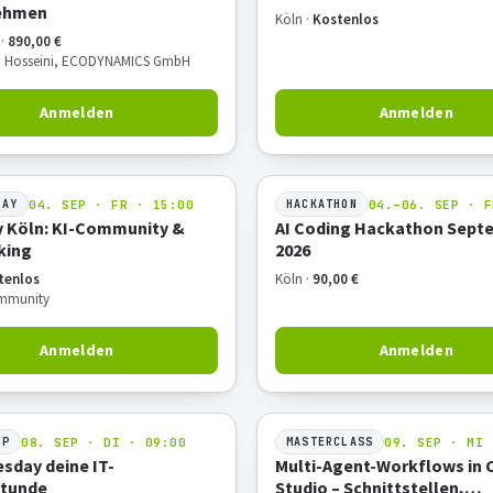
ehmen
Köln ·
Kostenlos
 ·
890,00 €
 Hosseini, ECODYNAMICS GmbH
Anmelden
Anmelden
04. SEP · FR · 15:00
04.–06. SEP · F
DAY
HACKATHON
ay Köln: KI-Community &
AI Coding Hackathon Sept
king
2026
tenlos
Köln ·
90,00 €
mmunity
Anmelden
Anmelden
08. SEP · DI · 09:00
09. SEP · MI 
OP
MASTERCLASS
sday deine IT-
Multi-Agent-Workflows in 
stunde
Studio – Schnittstellen,