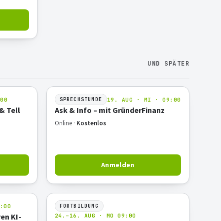
UND SPÄTER
:00
19. AUG · MI · 09:00
SPRECHSTUNDE
& Tell
Ask & Info – mit GründerFinanz
Online ·
Kostenlos
Anmelden
:00
FORTBILDUNG
en KI-
24.–16. AUG · MO 09:00