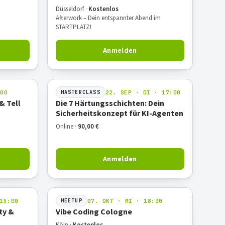
eispiel
Düsseldorf ·
Kostenlos
Afterwork – Dein entspannter Abend im
STARTPLATZ!
Anmelden
:00
22. SEP · DI · 17:00
MASTERCLASS
& Tell
Die 7 Härtungsschichten: Dein
Sicherheitskonzept für KI-Agenten
Online ·
90,00 €
Anmelden
15:00
07. OKT · MI · 18:30
MEETUP
ty &
Vibe Coding Cologne
Köln ·
Kostenlos