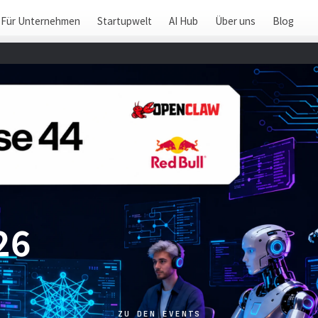
Für Unternehmen
Startupwelt
AI Hub
Über uns
Blog
26
ZU DEN EVENTS