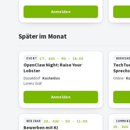
Anmelden
Später im Monat
17. AUG · MO · 18:00
EVENT
WORKSH
OpenClaw Night: Raise Your
TechTue
Lobster
Sprech
Düsseldorf ·
Kostenlos
Online ·
Ko
Lorenz Gräf
Anmelden
20. AUG · DO · 11:00
WEBINAR
COMMUN
Bewerben mit KI
20. AUG