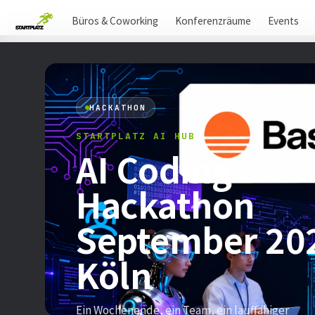
Büros & Coworking
Konferenzräume
Events
HACKATHON
STARTPLATZ AI HUB
AI Coding
Hackathon
September 20
Köln
Ein Wochenende, ein Team, ein lauffähiger