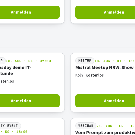
Anmelden
Anmelden
18. AUG · DI · 09:00
18. AUG · DI · 18
OP
MEETUP
sday deine IT-
Mistral Meetup NRW: Show 
stunde
Köln ·
Kostenlos
stenlos
Anmelden
Anmelden
21. AUG · FR · 15
ITY EVENT
WEBINAR
Vom Prompt zum produktiv
 · DO · 18:00