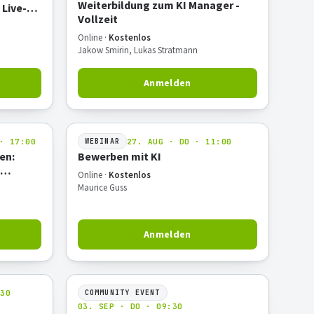
Weiterbildung zum KI Manager -
 Live-
Vollzeit
Online ·
Kostenlos
Jakow Smirin, Lukas Stratmann
Anmelden
· 17:00
27. AUG · DO · 11:00
WEBINAR
en:
Bewerben mit KI
Online ·
Kostenlos
Hands-on
Maurice Guss
Anmelden
:30
COMMUNITY EVENT
03. SEP · DO · 09:30