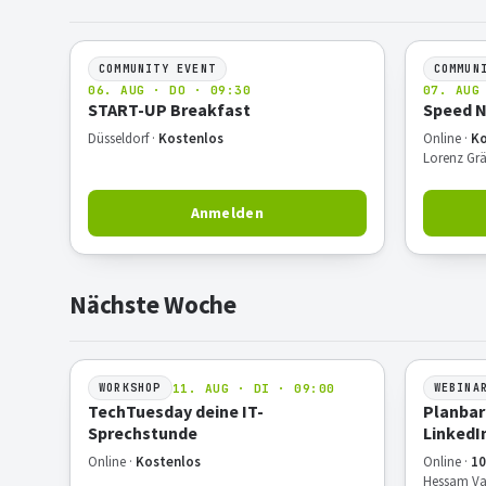
COMMUNITY EVENT
COMMUN
06. AUG · DO · 09:30
07. AUG
START-UP Breakfast
Speed 
Düsseldorf ·
Kostenlos
Online ·
Ko
Lorenz Grä
Anmelden
Nächste Woche
11. AUG · DI · 09:00
WORKSHOP
WEBINA
TechTuesday deine IT-
Planbar
Sprechstunde
LinkedI
Online ·
Kostenlos
Online ·
10
Hessam Va