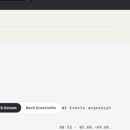
ch Datum
Nach Eventreihe
61
Events angezeigt
KW 32 · 03.08.–09.08.