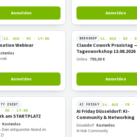
Anmelden
Anmelden
12. AUG · MI · 19:00
13. AUG · DO · 0
R
WORKSHOP
mation Webinar
Claude Cowork Praxistag 
Tagesworkshop 13.08.2026
stenlos
rrek
Online ·
790,00 €
Anmelden
Anmelden
14. AUG · FR · 
ITY EVENT
AI FRIDAY
AI Friday Düsseldorf: KI-
 · DO · 17:00
rk am STARTPLATZ
Community & Networking
 ·
Kostenlos
Düsseldorf ·
Kostenlos
– Dein entspannter Abend im
AI Hub Community
Z!