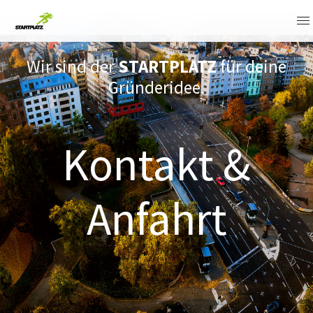
Wir sind der
STARTPLATZ
für deine
Gründeridee.
Kontakt &
Anfahrt