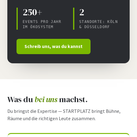
250+
2
EVENTS PRO JAHR
STANDORTE: KÖLN
IM ÖKOSYSTEM
& DÜSSELDORF
Schreib uns, was du kannst
Was du
bei uns
machst.
Du bringst die Expertise — STARTPLATZ bringt Bühne,
Räume und die richtigen Leute zusammen.