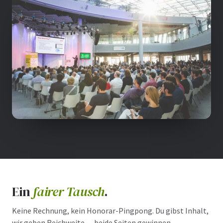
Ein
fairer Tausch
.
Keine Rechnung, kein Honorar-Pingpong. Du gibst Inhalt,
wir geben Reichweite — beide Seiten gewinnen.