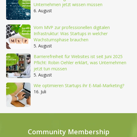
Unternehmen jetzt wissen müssen
6. August
Vom MVP zur professionellen digitalen
Infrastruktur: Was Startups in welcher
Wachstumsphase brauchen
5. August
Barrierefreiheit für Websites ist seit Juni 2025
Pflicht: Robin Oehler erklärt, was Unternehmen
jetzt tun müssen
5. August
Wie optimieren Startups ihr E-Mail-Marketing?
16. Juli
Community Membership