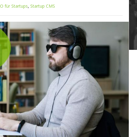
O für Startups
,
Startup CMS