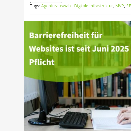
Tags:
Agenturauswahl
,
Digitale Infrastruktur
,
MVP
,
SE