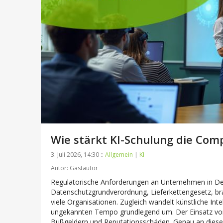
Wie stärkt KI-Schulung die Co
3. Juli 2026, 14:30 ::
Allgemein
|
KI
Autor: Gastautor
Regulatorische Anforderungen an Unternehmen in Deu
Datenschutzgrundverordnung, Lieferkettengesetz, bra
viele Organisationen. Zugleich wandelt künstliche Int
ungekannten Tempo grundlegend um. Der Einsatz von
Bußgeldern und Reputationsschäden. Genau an dieser S