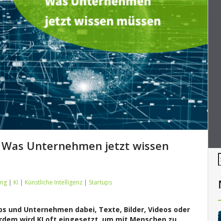
n: Was Unternehmen jetzt wissen
ung
|
KI
|
Künstliche Intelligenz
|
Startups
-ups und Unternehmen dabei, Texte, Bilder, Videos oder
erdem wird KI oft eingesetzt, um mit Menschen zu