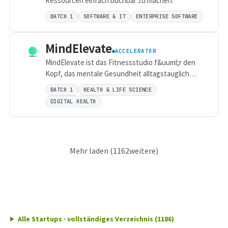
Ressourcen einfach buchbar zu machen.
BATCH 1
SOFTWARE & IT
ENTERPRISE SOFTWARE
MindElevate
ACCELERATOR
MindElevate ist das Fitnessstudio f&uuml;r den
Kopf, das mentale Gesundheit alltagstauglich
macht und in Unternehmen die L&uuml;cke
BATCH 1
HEALTH & LIFE SCIENCE
zwischen Einzelimpuls und Sozialberatung
DIGITAL HEALTH
schlie&szlig;t.
Mehr laden (
1162
weitere)
Alle Startups · vollständiges Verzeichnis (1186)