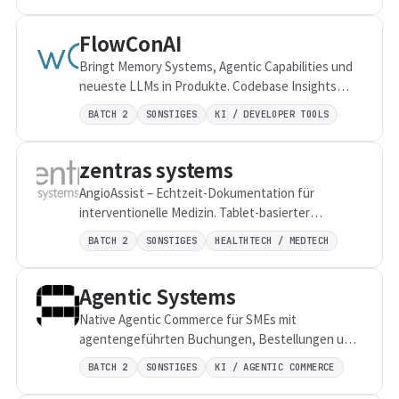
FlowConAI
Bringt Memory Systems, Agentic Capabilities und
neueste LLMs in Produkte. Codebase Insights
analysiert und dokumentiert beliebige Codebasen
BATCH 2
SONSTIGES
KI / DEVELOPER TOOLS
automatisch.
zentras systems
AngioAssist – Echtzeit-Dokumentation für
interventionelle Medizin. Tablet-basierter
Workflow für Materialien und Komplikationen
BATCH 2
SONSTIGES
HEALTHTECH / MEDTECH
direkt während des Eingriffs.
Agentic Systems
Native Agentic Commerce für SMEs mit
agentengeführten Buchungen, Bestellungen und
Zahlungen. Vom Erstkontakt bis zur ERP-
BATCH 2
SONSTIGES
KI / AGENTIC COMMERCE
Verbuchung – autonom orchestriert.