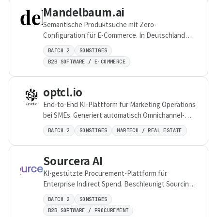
beraten wir Unternehmen zu KI-Governance,
Mandelbaum.ai
Datenschutz, Compliance, dem EU AI Act sowie zur
Semantische Produktsuche mit Zero-
organisatorischen Verankerung von KI-
Configuration für E-Commerce. In Deutschland
Kompetenzen. Ziel ist es, Mitarbeitende zu
gehostetes KI-Modell und MCP-Server – fit für
befähigen, KI sicher, effizient und kreativ
BATCH 2
SONSTIGES
Agentic Commerce.
einzusetzen. ROOVER verbindet strategische
B2B SOFTWARE / E-COMMERCE
Beratung mit praktischer Umsetzungserfahrung
und einem klaren Fokus auf Befähigung. So
optcl.io
entstehen KI-Lösungen, die nicht nur
technologisch überzeugen, sondern auch von
End-to-End KI-Plattform für Marketing Operations
Menschen verstanden, akzeptiert und nachhaltig
bei SMEs. Generiert automatisch Omnichannel-
genutzt werden.
Kampagnen – 10x schneller, 50% besserer ROI.
BATCH 2
SONSTIGES
MARTECH / REAL ESTATE
Sourcera AI
KI-gestützte Procurement-Plattform für
Enterprise Indirect Spend. Beschleunigt Sourcing
Cycles um bis zu 80% – im Einsatz bei Phoenix
BATCH 2
SONSTIGES
Group, tesa und Zalando.
B2B SOFTWARE / PROCUREMENT