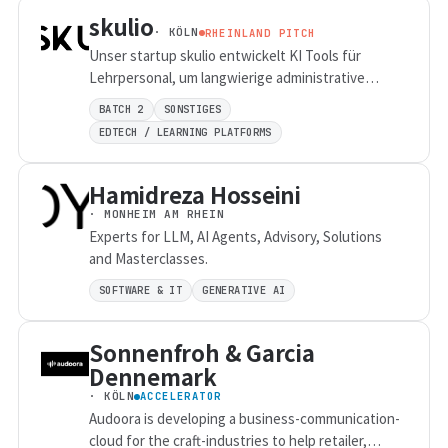
skulio
· KÖLN
RHEINLAND PITCH
Unser startup skulio entwickelt KI Tools für
Lehrpersonal, um langwierige administrative
Aufgaben im Arbeitsalltag minutenschnell zu
BATCH 2
SONSTIGES
erledigen.
EDTECH / LEARNING PLATFORMS
Hamidreza Hosseini
· MONHEIM AM RHEIN
Experts for LLM, AI Agents, Advisory, Solutions
and Masterclasses.
SOFTWARE & IT
GENERATIVE AI
Sonnenfroh & Garcia
Dennemark
· KÖLN
ACCELERATOR
Audoora is developing a business-communication-
cloud for the craft-industries to help retailer,