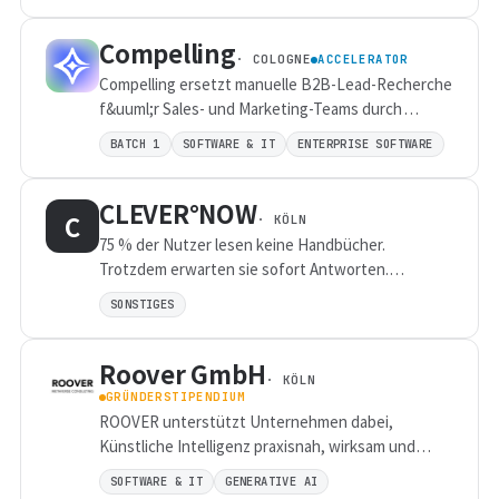
Datensilos wie Server, Intranet, E-Mail-
Compelling
Postf&auml;cher und
· COLOGNE
ACCELERATOR
Dokumentenmanagementsysteme durchsucht.
Compelling ersetzt manuelle B2B-Lead-Recherche
f&uuml;r Sales- und Marketing-Teams durch
autonome AI-Agents und liefert verifizierte
BATCH 1
SOFTWARE & IT
ENTERPRISE SOFTWARE
Echtzeit-Insights direkt ins CRM.
CLEVER°NOW
C
· KÖLN
75 % der Nutzer lesen keine Handbücher.
Trotzdem erwarten sie sofort Antworten.
CLEVER°NOW verwandelt komplexe
SONSTIGES
Produktinformationen in interaktive, 3D-
illustrierte und animierten Erlebniswelten. So
Roover GmbH
finden Kunden schneller das richtige Produkt,
· KÖLN
lösen Probleme selbstständig und benötigen
GRÜNDERSTIPENDIUM
weniger Support. Das Ergebnis: bis zu 40 % mehr
ROOVER unterstützt Unternehmen dabei,
Vertriebserfolg, deutlich geringere Servicekosten
Künstliche Intelligenz praxisnah, wirksam und
und wertvolle Kundeneinblicke.
verantwortungsvoll in ihren Arbeitsalltag zu
SOFTWARE & IT
GENERATIVE AI
integrieren. Als spezialisierte Beratung für KI-