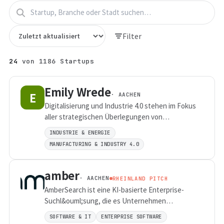
Filter
24
von
1186
Startups
Emily Wrede
E
· AACHEN
Digitalisierung und Industrie 4.0 stehen im Fokus
aller strategischen Überlegungen von
Fertigungsunternehmen.Unsere KI-Produkte und
INDUSTRIE & ENERGIE
-Services rund um die intelligente Fabrik
MANUFACTURING & INDUSTRY 4.0
unterstützen diese Unternehmen bei ihrem
digitalen Handlungsauftrag.
amber
· AACHEN
RHEINLAND PITCH
AmberSearch ist eine KI-basierte Enterprise-
Suchl&ouml;sung, die es Unternehmen
erm&ouml;glicht, interne Informationen schnell
SOFTWARE & IT
ENTERPRISE SOFTWARE
und einfach zu finden, indem sie verschiedene