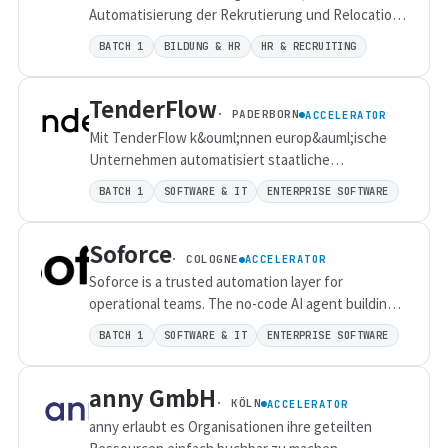
Automatisierung der Rekrutierung und Relocation
internationaler Kandidaten in stark nachgefragte
BATCH 1
BILDUNG & HR
HR & RECRUITING
Berufe.
TenderFlow
· PADERBORN
ACCELERATOR
Mit TenderFlow k&ouml;nnen europ&auml;ische
Unternehmen automatisiert staatliche
Auftr&auml;ge gewinnen.
BATCH 1
SOFTWARE & IT
ENTERPRISE SOFTWARE
Soforce
· COLOGNE
ACCELERATOR
Soforce is a trusted automation layer for
operational teams. The no-code AI agent building
platform helps everyone to automate daily work
BATCH 1
SOFTWARE & IT
ENTERPRISE SOFTWARE
routine with simple text prompts.&nbsp;
anny GmbH
· KÖLN
ACCELERATOR
anny erlaubt es Organisationen ihre geteilten