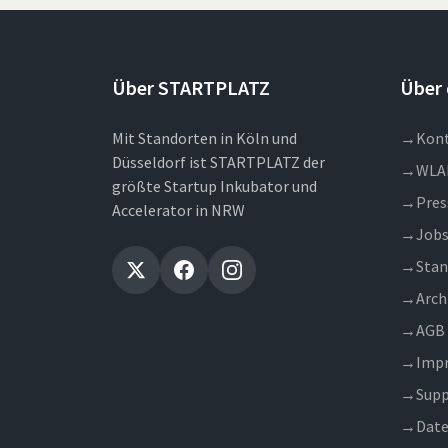
Über STARTPLATZ
Über 
Mit Standorten in Köln und
→
Kon
Düsseldorf ist STARTPLATZ der
→
WLA
größte Startup Inkubator und
→
Pres
Accelerator in NRW
→
Job
→
Stan
→
Arch
→
AGB
→
Imp
→
Supp
→
Date