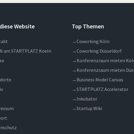
diese Website
Top Themen
takt
→
Coworking Köln
N am STARTPLATZ Koeln
→
Coworking Düsseldorf
se
→
Konferenzraum mieten Köl
s
→
Konferenzraum mieten Düs
dorte
→
Business Model Canvas
iv
→
STARTPLATZ Accelerator
→
Inkubator
ressum
→
Startup Wiki
ort
nschutz