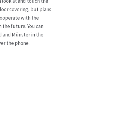
n look at and touch the
loor covering, but plans
 cooperate with the
 the future. You can
nd and Münster in the
ver the phone.