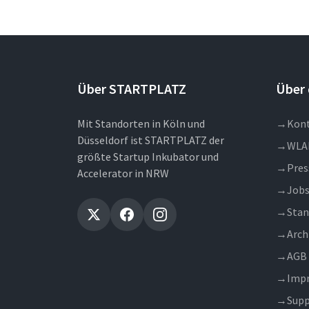
Über STARTPLATZ
Über 
Mit Standorten in Köln und
→
Kon
Düsseldorf ist STARTPLATZ der
→
WLA
größte Startup Inkubator und
→
Pres
Accelerator in NRW
→
Job
→
Stan
→
Arch
→
AGB
→
Imp
→
Supp