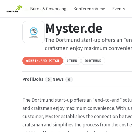
Büros & Coworking
Konferenzräume
Events
Alle Startups
›
Myster.de
Myster.de
The Dortmund start-up offers an "en
craftsmen enjoy maximum convenie
RHEINLAND PITCH
OTHER
DORTMUND
Profil
Jobs
News
0
0
The Dortmund start-up offers an "end-to-end" solu
and craftsmen enjoy maximum convenience. With jus
customer, Myster establishes the connection betwe
craftsman and simplifies the process from the cost 