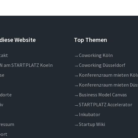
diese Website
Top Themen
takt
→
Coworking Köln
N am STARTPLATZ Koeln
→
Coworking Düsseldorf
se
→
Konferenzraum mieten Köl
s
→
Konferenzraum mieten Düs
dorte
→
Business Model Canvas
iv
→
STARTPLATZ Accelerator
→
Inkubator
ressum
→
Startup Wiki
ort