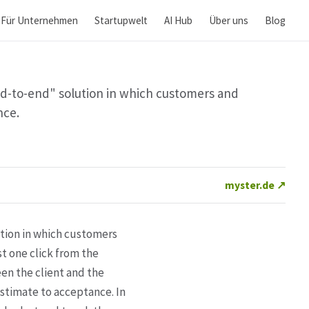
Für Unternehmen
Startupwelt
AI Hub
Über uns
Blog
d-to-end" solution in which customers and
nce.
myster.de ↗
tion in which customers
t one click from the
en the client and the
estimate to acceptance. In