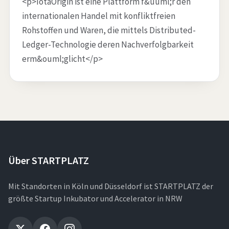
<p>IotaOrigin ist eine Plattform f&uuml;r den
internationalen Handel mit konfliktfreien
Rohstoffen und Waren, die mittels Distributed-
Ledger-Technologie deren Nachverfolgbarkeit
erm&ouml;glicht</p>
Über STARTPLATZ
Mit Standorten in Köln und Düsseldorf ist STARTPLATZ der
größte Startup Inkubator und Accelerator in NRW