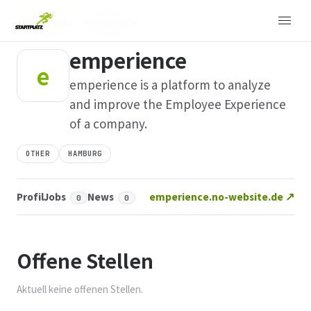
Alle Startups
›
emperience
emperience
e
emperience is a platform to analyze
and improve the Employee Experience
of a company.
OTHER
HAMBURG
Profil
Jobs
News
emperience.no-website.de ↗
0
0
Offene Stellen
Aktuell keine offenen Stellen.