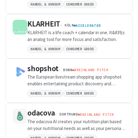
and delivery meals without a deposit. It is aimed at
HANDEL & KONSUM
CONSUMER GOODS
canteen operators, restaurants, supermarkets and
delivery services who finance the system on a pay-
KLARHEIT
per-use basis. With the help of reminders,
· KÖLN
ACCELERATOR
incentives, gamification and promotions, we
KLARHEIT is a life coach + calendar in one. It&#39;s
motivate VYTAL users to return the bowl quickly in
an analog tool for more focus and satisfaction.
order to use it optimally and to maximize the
economic and ecological added value.
HANDEL & KONSUM
CONSUMER GOODS
shopshot
· BONN
RHEINLAND PITCH
The European livestream shopping app shopshot
enables entertaining product discovery and
combines the advantages of offline and online
HANDEL & KONSUM
CONSUMER GOODS
retail.
odacova
· DORTMUND
RHEINLAND PITCH
The odacova AI creates your nutrition plan based
on your nutritional needs as well as your personal
requirements and preferences. Flexible planning
HANDEL & KONSUM
CONSUMER GOODS