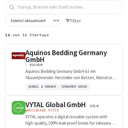
Filter
16
von
16
Startups
Aquinos Bedding Germany
GmbH
· BOCHUM
Aquinos Bedding Germany GmbH ist ein
f&uuml;hrender Hersteller von Betten, Matratzen,
Lattenrosten und Kissen und vertreibt unter der
HANDEL & KONSUM
CONSUMER GOODS
Traditionsmarke Schlaraffia innovative
Schlafl&ouml;sungen f&uuml;r vielf&auml;ltige
VYTAL Global GmbH
Bed&uuml;rfnisse.
· KÖLN
RHEINLAND PITCH
VYTAL operates a digital reusable system with
high-quality, 100% leak-proof bowls for takeaway