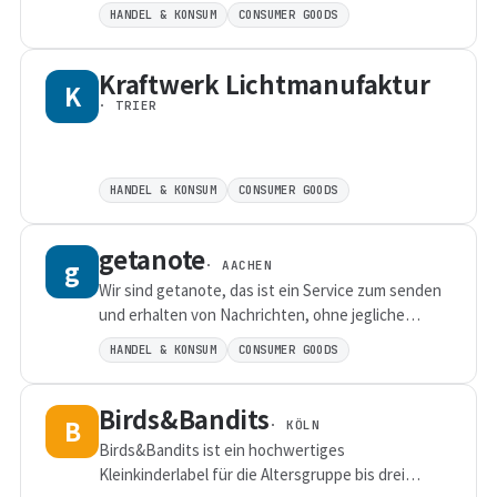
verpackt ✅ Gro&szlig;teils in Deutschland
HANDEL & KONSUM
CONSUMER GOODS
hergestellt ✅ Unsch&auml;dlich f&uuml;r
Z&auml;hne und Zahnfleisch
Kraftwerk Lichtmanufaktur
K
· TRIER
HANDEL & KONSUM
CONSUMER GOODS
getanote
g
· AACHEN
Wir sind getanote, das ist ein Service zum senden
und erhalten von Nachrichten, ohne jegliche
Verbindung zur eigenen Person oder den
HANDEL & KONSUM
CONSUMER GOODS
persönlichen Kontaktdaten.Anders als bei den
heutigen Kommunikationsmitteln, die auf
Birds&Bandits
Langlebigkeit ausgelegt sind und damit
B
· KÖLN
unweigerlich mit den persönlichen Daten der
Birds&Bandits ist ein hochwertiges
Benutzer verbunden sind, ergänzt getanote das
Kleinkinderlabel für die Altersgruppe bis drei
Angebot um kurzfristige Kontaktmöglichkeiten. Als