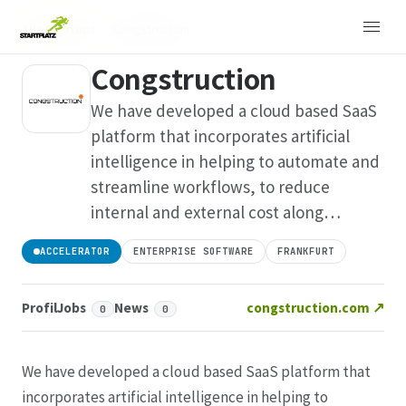
Alle Startups
›
Congstruction
Congstruction
We have developed a cloud based SaaS
platform that incorporates artificial
intelligence in helping to automate and
streamline workflows, to reduce
internal and external cost along…
ACCELERATOR
ENTERPRISE SOFTWARE
FRANKFURT
Profil
Jobs
News
congstruction.com ↗
0
0
We have developed a cloud based SaaS platform that
incorporates artificial intelligence in helping to