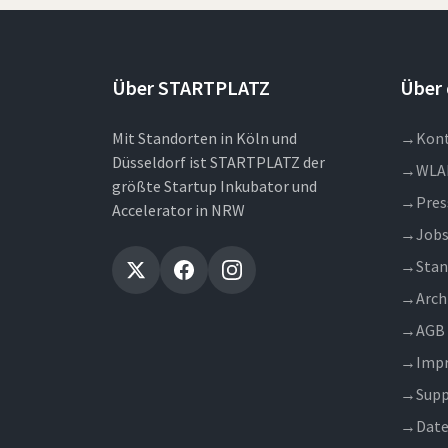
Über STARTPLATZ
Über 
Mit Standorten in Köln und
→
Kon
Düsseldorf ist STARTPLATZ der
→
WLA
größte Startup Inkubator und
→
Pres
Accelerator in NRW
→
Job
→
Stan
→
Arch
→
AGB
→
Imp
→
Supp
→
Date