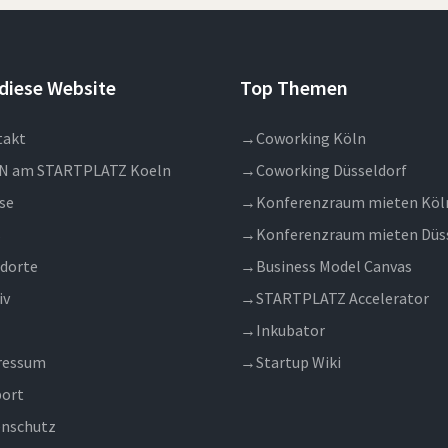
diese Website
Top Themen
takt
→
Coworking Köln
N am STARTPLATZ Koeln
→
Coworking Düsseldorf
se
→
Konferenzraum mieten Köl
s
→
Konferenzraum mieten Düs
dorte
→
Business Model Canvas
iv
→
STARTPLATZ Accelerator
→
Inkubator
ressum
→
Startup Wiki
ort
nschutz