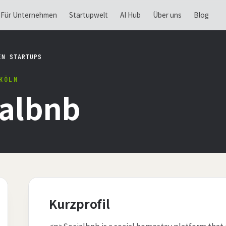
Für Unternehmen
Startupwelt
AI Hub
Über uns
Blog
EN STARTUPS
KÖLN
ialbnb
Kurzprofil