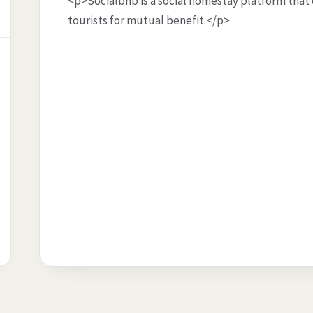
<p>Socialbnb is a social homestay platform tha
tourists for mutual benefit.</p>