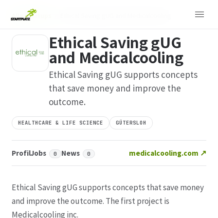
Alle Startups
›
Ethical Saving gUG and Medicalcooling
Ethical Saving gUG
and Medicalcooling
Ethical Saving gUG supports concepts
that save money and improve the
outcome.
HEALTHCARE & LIFE SCIENCE
GÜTERSLOH
Profil
Jobs
News
medicalcooling.com ↗
0
0
Ethical Saving gUG supports concepts that save money
and improve the outcome. The first project is
Medicalcooling inc.