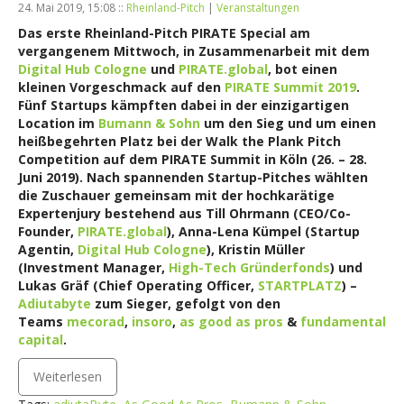
24. Mai 2019, 15:08 ::
Rheinland-Pitch
|
Veranstaltungen
Das erste Rheinland-Pitch PIRATE Special am
vergangenem Mittwoch, in Zusammenarbeit mit dem
Digital Hub Cologne
und
PIRATE.global
, bot einen
kleinen Vorgeschmack auf den
PIRATE Summit 2019
.
Fünf Startups kämpften dabei in der einzigartigen
Location im
Bumann & Sohn
um den Sieg und um einen
heißbegehrten Platz bei der Walk the Plank Pitch
Competition auf dem PIRATE Summit in Köln (26. – 28.
Juni 2019). Nach spannenden Startup-Pitches wählten
die Zuschauer gemeinsam mit der hochkarätige
Expertenjury bestehend aus Till Ohrmann (CEO/Co-
Founder,
PIRATE.global
), Anna-Lena Kümpel (Startup
Agentin,
Digital Hub Cologne
), Kristin Müller
(Investment Manager,
High-Tech Gründerfonds
) und
Lukas Gräf (Chief Operating Officer,
STARTPLATZ
) –
Adiutabyte
zum Sieger
, gefolgt von den
Teams
mecorad
,
insoro
,
as good as pros
&
fundamental
capital
.
Weiterlesen