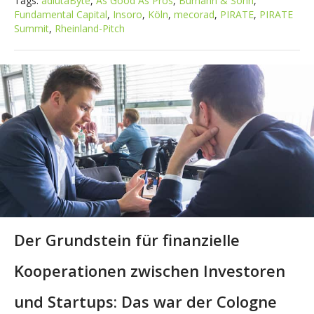
Tags:
adiutaByte
,
As Good As Pros
,
Bumann & Sohn
,
Fundamental Capital
,
Insoro
,
Köln
,
mecorad
,
PIRATE
,
PIRATE
Summit
,
Rheinland-Pitch
Der Grundstein für finanzielle
Kooperationen zwischen Investoren
und Startups: Das war der Cologne