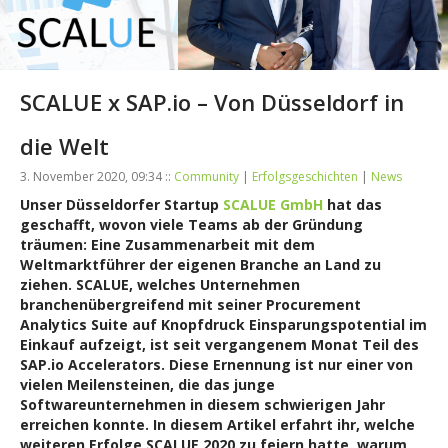
SCALUE x SAP.io – Von Düsseldorf in
die Welt
3. November 2020, 09:34 ::
Community
|
Erfolgsgeschichten
|
News
Unser Düsseldorfer Startup
SCALUE GmbH
hat das
geschafft, wovon viele Teams ab der Gründung
träumen: Eine Zusammenarbeit mit dem
Weltmarktführer der eigenen Branche an Land zu
ziehen. SCALUE, welches Unternehmen
branchenübergreifend mit seiner Procurement
Analytics Suite auf Knopfdruck Einsparungspotential im
Einkauf aufzeigt, ist seit vergangenem Monat Teil des
SAP.io Accelerators. Diese Ernennung ist nur einer von
vielen Meilensteinen, die das junge
Softwareunternehmen in diesem schwierigen Jahr
erreichen konnte. In diesem Artikel erfahrt ihr, welche
weiteren Erfolge SCALUE 2020 zu feiern hatte, warum