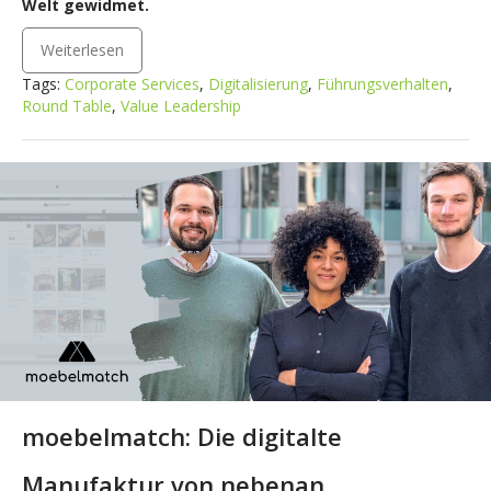
Welt gewidmet.
Weiterlesen
Tags:
Corporate Services
,
Digitalisierung
,
Führungsverhalten
,
Round Table
,
Value Leadership
moebelmatch: Die digitalte
Manufaktur von nebenan