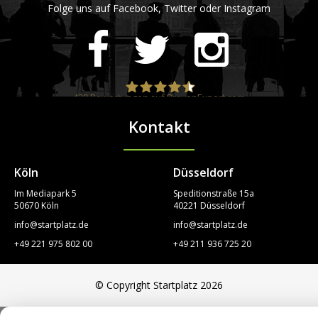
Folge uns auf Facebook, Twitter oder Instagram
420
Bewertungen auf ProvenExpert.com
Kontakt
STARTPLATZ
Köln
Düsseldorf
Im Mediapark 5
Speditionstraße 15a
50670 Köln
40221 Düsseldorf
info@startplatz.de
info@startplatz.de
+49 221 975 802 00
+49 211 936 725 20
© Copyright Startplatz 2026