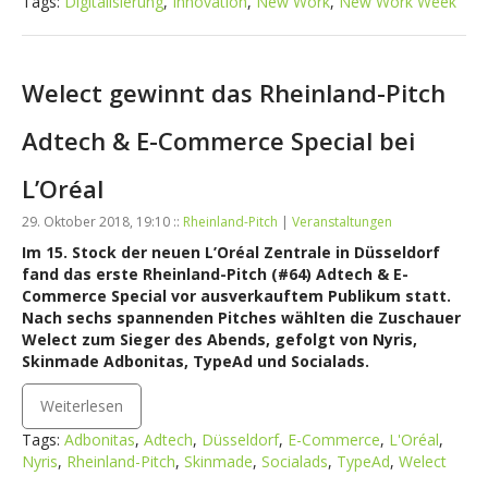
Tags:
Digitalisierung
,
Innovation
,
New Work
,
New Work Week
Welect gewinnt das Rheinland-Pitch
Adtech & E-Commerce Special bei
L’Oréal
29. Oktober 2018, 19:10 ::
Rheinland-Pitch
|
Veranstaltungen
Im 15. Stock der neuen L’Oréal Zentrale in Düsseldorf
fand das erste Rheinland-Pitch (#64) Adtech & E-
Commerce Special vor ausverkauftem Publikum statt.
Nach sechs spannenden Pitches wählten die Zuschauer
Welect zum Sieger des Abends, gefolgt von Nyris,
Skinmade Adbonitas, TypeAd und Socialads.
Weiterlesen
Tags:
Adbonitas
,
Adtech
,
Düsseldorf
,
E-Commerce
,
L'Oréal
,
Nyris
,
Rheinland-Pitch
,
Skinmade
,
Socialads
,
TypeAd
,
Welect