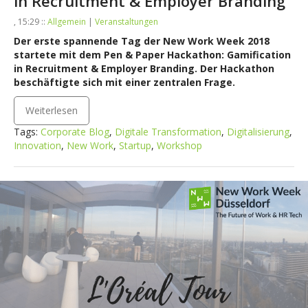
in Recruitment & Employer Branding
, 15:29 ::
Allgemein
|
Veranstaltungen
Der erste spannende Tag der New Work Week 2018
startete mit dem Pen & Paper Hackathon: Gamification
in Recruitment & Employer Branding. Der Hackathon
beschäftigte sich mit einer zentralen Frage.
Weiterlesen
Tags:
Corporate Blog
,
Digitale Transformation
,
Digitalisierung
,
Innovation
,
New Work
,
Startup
,
Workshop