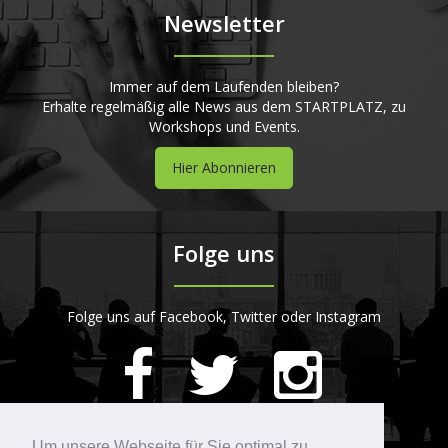
Newsletter
Immer auf dem Laufenden bleiben?
Erhalte regelmäßig alle News aus dem STARTPLATZ, zu
Workshops und Events.
Hier Abonnieren
Folge uns
Folge uns auf Facebook, Twitter oder Instagram
420
Bewertungen auf ProvenExpert.com
Um unsere Webseite für Sie optimal zu