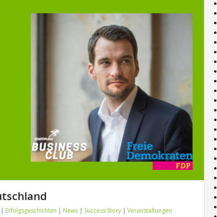
eutschland
|
Erfolgsgeschichten
|
News
|
Success Story
|
Veranstaltungen