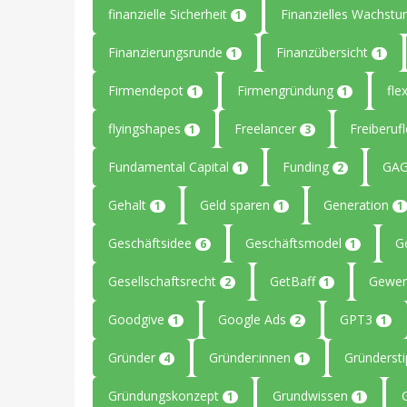
finanzielle Sicherheit
Finanzielles Wachst
1
Finanzierungsrunde
Finanzübersicht
1
1
Firmendepot
Firmengründung
flex
1
1
flyingshapes
Freelancer
Freiberuf
1
3
Fundamental Capital
Funding
GAG
1
2
Gehalt
Geld sparen
Generation
1
1
1
Geschäftsidee
Geschäftsmodel
G
6
1
Gesellschaftsrecht
GetBaff
Gewer
2
1
Goodgive
Google Ads
GPT3
1
2
1
Gründer
Gründer:innen
Gründerst
4
1
Gründungskonzept
Grundwissen
1
1