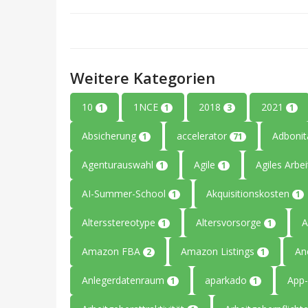
Weitere Kategorien
10
1NCE
2018
2021
1
1
3
1
Absicherung
accelerator
Adboni
1
71
Agenturauswahl
Agile
Agiles Arbe
1
1
AI-Summer-School
Akquisitionskosten
1
1
Altersstereotype
Altersvorsorge
A
1
1
Amazon FBA
Amazon Listings
An
2
1
Anlegerdatenraum
aparkado
App-
1
1