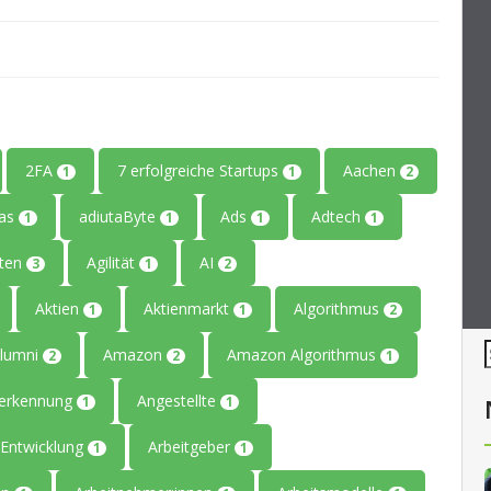
2FA
7 erfolgreiche Startups
Aachen
1
1
2
tas
adiutaByte
Ads
Adtech
1
1
1
1
iten
Agilität
AI
3
1
2
Aktien
Aktienmarkt
Algorithmus
1
1
2
lumni
Amazon
Amazon Algorithmus
2
2
1
erkennung
Angestellte
1
1
Entwicklung
Arbeitgeber
1
1