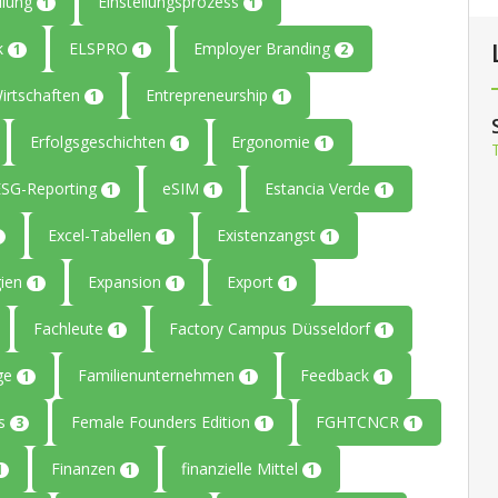
llung
Einstellungsprozess
1
1
ik
ELSPRO
Employer Branding
1
1
2
Wirtschaften
Entrepreneurship
1
1
Erfolgsgeschichten
Ergonomie
1
1
ESG-Reporting
eSIM
Estancia Verde
1
1
1
Excel-Tabellen
Existenzangst
1
1
gien
Expansion
Export
1
1
1
Fachleute
Factory Campus Düsseldorf
1
1
age
Familienunternehmen
Feedback
1
1
1
rs
Female Founders Edition
FGHTCNCR
3
1
1
Finanzen
finanzielle Mittel
1
1
1