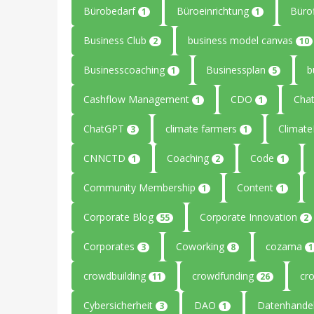
Bürobedarf
Büroeinrichtung
Büro
1
1
Business Club
business model canvas
2
10
Businesscoaching
Businessplan
b
1
5
Cashflow Management
CDO
Cha
1
1
ChatGPT
climate farmers
Climat
3
1
CNNCTD
Coaching
Code
1
2
1
Community Membership
Content
1
1
Corporate Blog
Corporate Innovation
55
2
Corporates
Coworking
cozama
3
8
1
crowdbuilding
crowdfunding
cr
11
26
Cybersicherheit
DAO
Datenhande
3
1