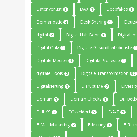
Datenverlust
DAX
Deepfakes
1
1
1
Dermanostic
Desk Sharing
Deuts
4
1
digital
Digital Hub Bonn
Digital I
2
1
Digital Only
Digitale Gesundheitsdienste
1
1
Digitale Medien
Digitale Prozesse
1
1
digitale Tools
Digitale Transformation
2
97
Digitalsierung
Disrupt.Me
Diversi
1
7
Domain
Domain Checks
Dr. Oetk
1
1
DULKS
Düsseldorf
E-A-T
3
5
1
E-Mail Marketing
E-Money
E-Recr
2
1