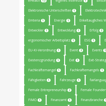
eHealth
eigenes Interesse
Einste
13
1
Elektronische Unterschriften
Elektrotechn
1
Emteria
Energie
Enkeltaugliches 
1
1
Entwickler
Entwicklung
Erfolg
1
1
3
ergonomischer Arbeitsplatz
ESG
1
1
EU-KI-Verordnung
Event
Events
1
3
1
Existenzgründung
Exit
Exit-Strate
1
1
Fachkräftemangel
Fachkräftemangels
1
1
Fähigkeiten
Fahrzeuge
fairlangu
1
1
Female Entrepreneurship
Female Founde
2
FIMO
Finanzamt
Finanzbranche
1
1