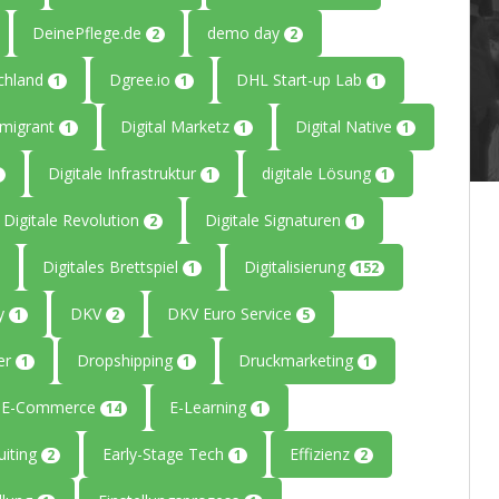
DeinePflege.de
demo day
2
2
chland
Dgree.io
DHL Start-up Lab
1
1
1
mmigrant
Digital Marketz
Digital Native
1
1
1
Digitale Infrastruktur
digitale Lösung
1
1
Digitale Revolution
Digitale Signaturen
2
1
Digitales Brettspiel
Digitalisierung
1
152
ty
DKV
DKV Euro Service
1
2
5
er
Dropshipping
Druckmarketing
1
1
1
E-Commerce
E-Learning
14
1
uiting
Early-Stage Tech
Effizienz
2
1
2