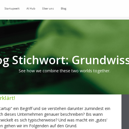
Startupwelt
AI Hub
Über uns
Blog
og Stichwort: Grundwis
See how we combine these two worlds together.
klärt!
rtup“ ein Begriff und sie verstehen darunter zumindest ein
ich dieses Unternehmen genauer beschreiben? Bis wann
wickelt es sich typischerweise? Und was macht ein ‚gutes‘
en gehen wir im Folgenden auf den Grund.