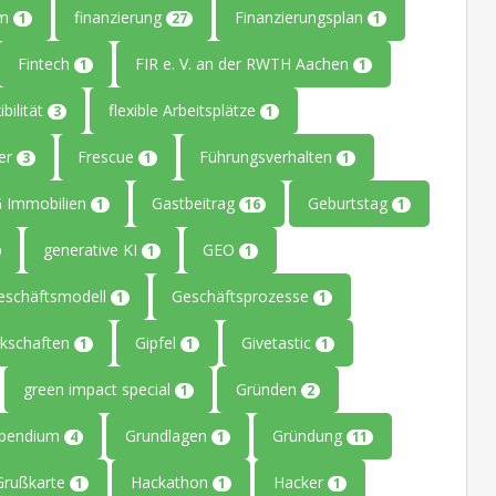
um
finanzierung
Finanzierungsplan
1
27
1
Fintech
FIR e. V. an der RWTH Aachen
1
1
ibilität
flexible Arbeitsplätze
3
1
ler
Frescue
Führungsverhalten
3
1
1
 Immobilien
Gastbeitrag
Geburtstag
1
16
1
generative KI
GEO
1
1
eschäftsmodell
Geschäftsprozesse
1
1
kschaften
Gipfel
Givetastic
1
1
1
green impact special
Gründen
1
2
ipendium
Grundlagen
Gründung
4
1
11
Grußkarte
Hackathon
Hacker
1
1
1