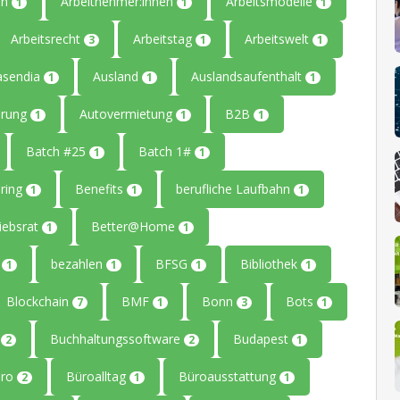
en
Arbeitnehmer:innen
Arbeitsmodelle
1
1
1
Arbeitsrecht
Arbeitstag
Arbeitswelt
3
1
1
asendia
Ausland
Auslandsaufenthalt
1
1
1
erung
Autovermietung
B2B
1
1
1
Batch #25
Batch 1#
1
1
ring
Benefits
berufliche Laufbahn
1
1
1
iebsrat
Better@Home
1
1
g
bezahlen
BFSG
Bibliothek
1
1
1
1
Blockchain
BMF
Bonn
Bots
7
1
3
1
g
Buchhaltungssoftware
Budapest
2
2
1
üro
Büroalltag
Büroausstattung
2
1
1