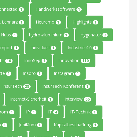
onnected
Handwerkssoftware
1
1
k Lennarz
Heuremo
Highlights
1
1
1
Hubs
hydro-aluminium
Hygenator
1
1
2
Import
individuell
Industrie 4.0
1
1
1
ght
InnoSep
Innovation
10
1
110
tte
Insoro
Instagram
1
1
1
InsurTech
InsurTech Konferenz
28
1
Internet-Sicherheit
Interview
1
66
Room
IP
IT
IT-Technik
1
1
4
1
up
Jubiläum
Kapitalbeschaffung
1
1
1