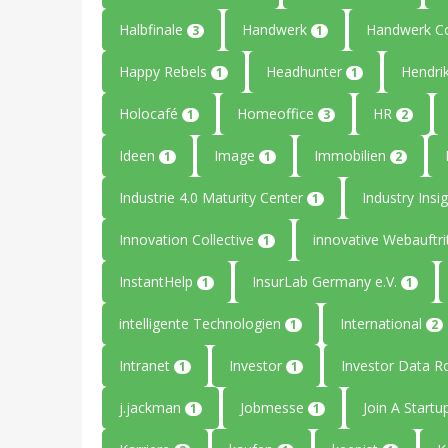
Halbfinale
Handwerk
Handwerk C
3
1
Happy Rebels
Headhunter
Hendri
1
1
Holocafé
Homeoffice
HR
1
3
2
Ideen
Image
Immobilien
1
1
2
Industrie 4.0 Maturity Center
Industry Insi
1
Innovation Collective
innovative Webauftri
1
InstantHelp
InsurLab Germany e.V.
1
1
intelligente Technologien
International
1
2
Intranet
Investor
Investor Data 
1
1
j.jackman
Jobmesse
Join A Start
1
1