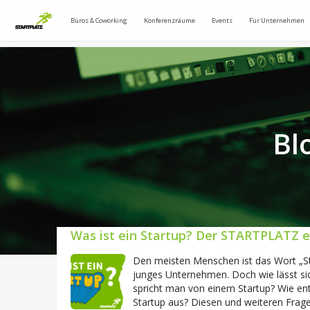
Büros & Coworking
Konferenzräume
Events
Für Unternehmen
Bl
Was ist ein Startup? Der STARTPLATZ er
Den meisten Menschen ist das Wort „Sta
junges Unternehmen. Doch wie lässt s
spricht man von einem Startup? Wie ent
Startup aus? Diesen und weiteren Frag