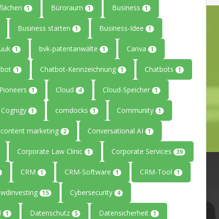
flächen
Büroraum
Business
1
1
1
Business starten
Business-Idee
1
1
uuk
bvk-patentanwälte
Canva
1
1
1
tbot
Chatbot-Kennzeichnung
Chatbots
1
1
1
ePioneers
Cloud
Cloud-Speicher
1
4
1
Cognigy
comdocks
Community
1
1
1
content marketing
Conversational AI
2
1
Corporate Law Clinic
Corporate Services
1
39
CRM
CRM-Software
CRM-Tool
1
1
1
owdinvesting
Cybersecurity
15
4
l
Datenschutz
Datensicherheit
1
5
1