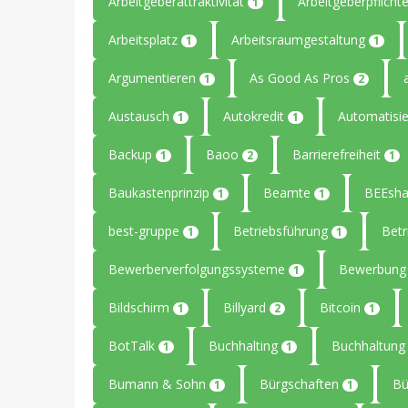
Arbeitgeberattraktivität
Arbeitgeberpflicht
1
Arbeitsplatz
Arbeitsraumgestaltung
1
1
Argumentieren
As Good As Pros
1
2
Austausch
Autokredit
Automatisi
1
1
Backup
Baoo
Barrierefreiheit
1
2
1
Baukastenprinzip
Beamte
BEEsha
1
1
best-gruppe
Betriebsführung
Betr
1
1
Bewerberverfolgungssysteme
Bewerbun
1
Bildschirm
Billyard
Bitcoin
1
2
1
BotTalk
Buchhalting
Buchhaltun
1
1
Bumann & Sohn
Bürgschaften
B
1
1