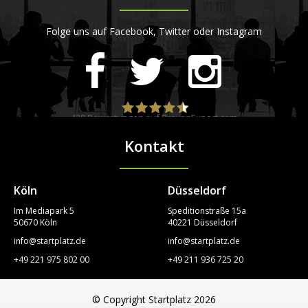
Folge uns auf Facebook, Twitter oder Instagram
420
Bewertungen auf ProvenExpert.com
Kontakt
STARTPLATZ
Köln
Düsseldorf
Im Mediapark 5
Speditionstraße 15a
50670 Köln
40221 Düsseldorf
info@startplatz.de
info@startplatz.de
+49 221 975 802 00
+49 211 936 725 20
© Copyright Startplatz 2026