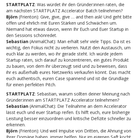
STARTPLATZ
: Was würdet ihr den Gründer:innen raten, die
am nächsten STARTPLATZ Accelerator Batch teilnehmen?
Björn
(Frienton): Give, give, give … and then ask! Und geht bitte
offen und ehrlich mit Euren Stärken und Schwächen um.
Niemand hat etwas davon, wenn Ihr Euch und Euer Startup in
den Sessions schönredet.
Sebastian
(AnimalChat): Man erhält sehr viele Tipps. Da ist es
wichtig, den Fokus nicht zu verlieren. Nutzt den Austausch, um
euch klar zu werden, wo ihr gerade steht. Ich würde jedem
Startup raten, sich darauf zu konzentrieren, ein gutes Produkt
zu bauen, von dem ihr überzeugt seid und zu beweisen, dass
ihr es außerhalb eures Netzwerks verkaufen könnt. Das macht
euch authentisch, euren Case spannend und ist die Grundlage
für einen perfekten Pitch.
STARTPLATZ
: Sebastian, warum sollten deiner Meinung nach
Gründer:innen am STARTPLATZ Accelerator teilnehmen?
Sebastian
(AnimalChat): Die Teilnahme an dem Accelerator
lässt euch und euer Startup reifen. Es hilft euch, eure bisherige
Leistung besser einzuordnen und kritische Defizite schneller zu
erkennen.
Björn
(Frienton): Und weil Impulse von Dritten, die Ahnung von
Ihrer Domäne haben, immer helfen. Nur im eigenen Saft kocht