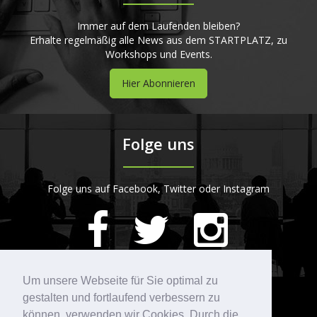
Immer auf dem Laufenden bleiben?
Erhalte regelmäßig alle News aus dem STARTPLATZ, zu
Workshops und Events.
Hier Abonnieren
Folge uns
Folge uns auf Facebook, Twitter oder Instagram
420
Bewertungen auf ProvenExpert.com
Um unsere Webseite für Sie optimal zu
gestalten und fortlaufend verbessern zu
Kontakt
STARTPLATZ
können, verwenden wir Cookies. Durch die