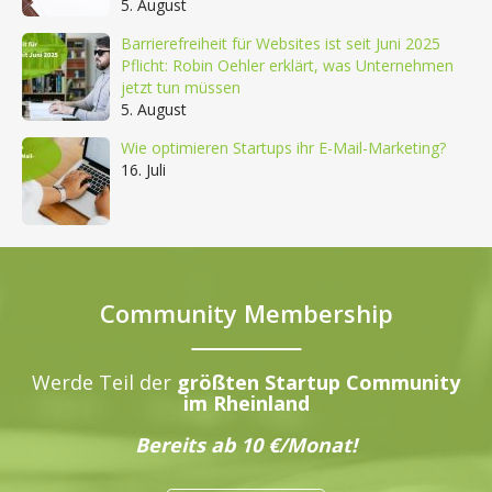
5. August
Barrierefreiheit für Websites ist seit Juni 2025
Pflicht: Robin Oehler erklärt, was Unternehmen
jetzt tun müssen
5. August
Wie optimieren Startups ihr E-Mail-Marketing?
16. Juli
Community Membership
Werde Teil der
größten Startup Community
im Rheinland
Bereits ab 10 €/Monat!