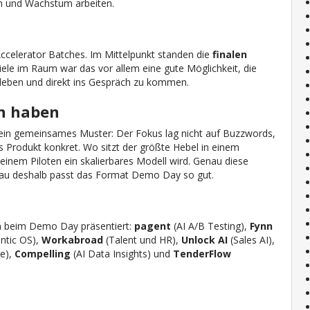
n und Wachstum arbeiten.
celerator Batches. Im Mittelpunkt standen die
finalen
viele im Raum war das vor allem eine gute Möglichkeit, die
rleben und direkt ins Gespräch zu kommen.
n haben
ein gemeinsames Muster: Der Fokus lag nicht auf Buzzwords,
 Produkt konkret. Wo sitzt der größte Hebel in einem
 einem Piloten ein skalierbares Modell wird. Genau diese
nau deshalb passt das Format Demo Day so gut.
n beim Demo Day präsentiert:
pagent
(AI A/B Testing),
Fynn
ntic OS),
Workabroad
(Talent und HR),
Unlock AI
(Sales AI),
e),
Compelling
(AI Data Insights) und
TenderFlow