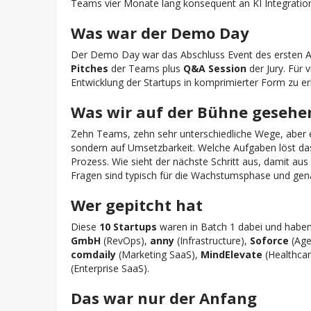
Teams vier Monate lang konsequent an KI Integratio
Was war der Demo Day
Der Demo Day war das Abschluss Event des ersten Ac
Pitches
der Teams plus
Q&A Session
der Jury. Für 
Entwicklung der Startups in komprimierter Form zu e
Was wir auf der Bühne gesehe
Zehn Teams, zehn sehr unterschiedliche Wege, aber 
sondern auf Umsetzbarkeit. Welche Aufgaben löst das
Prozess. Wie sieht der nächste Schritt aus, damit aus
Fragen sind typisch für die Wachstumsphase und ge
Wer gepitcht hat
Diese
10 Startups
waren in Batch 1 dabei und habe
GmbH
(RevOps),
anny
(Infrastructure),
Soforce
(Age
comdaily
(Marketing SaaS),
MindElevate
(Healthcar
(Enterprise SaaS).
Das war nur der Anfang