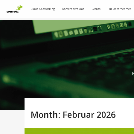
Büros & Coworking
Konferenzräume
Events
Für Unternehmen
N
Month:
Februar 2026